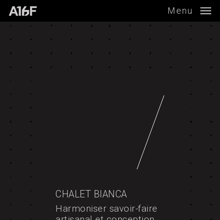
Skip
Menu
to
main
content
CHALET BIANCA
Harmoniser savoir-faire
artisanal et conception